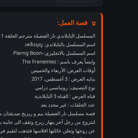
قصة العمل:
المسلسل التايلاندي نار الفضيلة مترجم الحلقة 1
اسم المسلسل بالتايلاندي: เพลิงบุญ
اسم المسلسل بالانجليزي:-Plerng Boon
وايضاً يعرف باسم : The Frenemies
أوقات العرض: الأربعاء والخميس
بدايه العرض : 3 أغسطس، 2017
نوع التصنيف: رومانسي درامي
قناه العرض : القناه 3 التايلاندية
عدد الحلقات : غير محدد بعد
قصة مسلسل نار الفضيلة بيم و ريرنج صديقتان مق
لتتزوج من رجل آخر ينهار ريرج وتقف الى جانبه ب
عن زوجها وتعلن عائلتها افلاسها فتذهب لتقيم ف