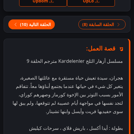
Upbom
UpLo
الحلقة السابقة (8)
الحلقة التالية (10)
قصة العمل:
مسلسل أزهار الثلج Kardelenler مترجم الحلقة 9
هجران، سيدة تعيش حياة مستقرة مع عائلتها الصغيرة،
يتغير كل شيء في حياتها عندما يجتمع أبناؤها معاً. تتفاقم
الأمور بسبب التوتر بين الإخوة كورماز وصهرهم كوراي،
لتجد نفسها في مواجهة أيام عصيبة لم تتوقعها، ولم يبق لها
سوى حفيديها فريت وأيسل وابنها تشينار.
بطولة : أيدا أكسل ، باريش فلاي ، سرحات كيليش