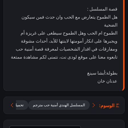
قصة المسلسل :
هل الطموح يتعارض مع الحب وان حدث فمن سيكون
الضحية
الطموح ام الحب وهل الطموح سيطغى على غريزة أم
ويجبرها على انكار أمومتها لابنتها للأبد، أحداث مشوقة
ومفارقات في اقدار الشخصيات لمعرفة قصة أمنية حب
تابعوه معنا على موقع لودى نت، نتمنى لكم مشاهدة ممتعة
بطولة:أبشا سينغ
عدنان خان
الوسوم:
المسلسل الهندي أمنية حب مترجم
تحميل مسلسل Mannat مترجم