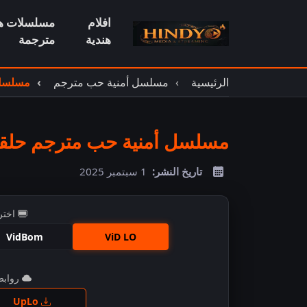
افلام
مسلسلات هن
هندية
مترجمة
الرئيسية
مسلسل أمنية حب مترجم
مسلسل أ
مسلسل أمنية حب مترجم حلقة 64
تاريخ النشر:
1 سبتمبر 2025
اختر
VidBom
ViD LO
روابط 
اضغ
UpLo