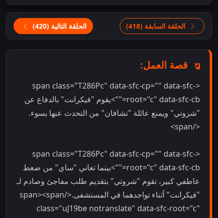
الحلقة السابقة (418)
الحلقة التالية (420)
قصة العمل:
<span class="T286Pc" data-sfc-cp="" data-sfc-
root="c" data-sfc-cb="">يقوم "فيكرانت" بالدفاع عن
"شروتي" ويمنع عائلة "تشافان" من التحدث عنها بسوء.
</span>
<span class="T286Pc" data-sfc-cp="" data-sfc-
root="c" data-sfc-cb="">بينما تعاني "ساي" من ضغط
عاطفي كبير، تقوم "شروتي" بتقديم طلب مفاجئ وصادم لـ
"فيكرانت" أثناء تواجدهما في المستشفى.</span><span
class="uJ19be notranslate" data-sfc-root="c"