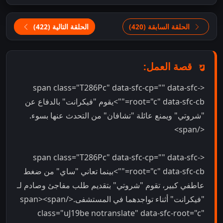
الحلقة السابقة (420)
الحلقة التالية (422)
قصة العمل:
<span class="T286Pc" data-sfc-cp="" data-sfc-
root="c" data-sfc-cb="">يقوم "فيكرانت" بالدفاع عن
"شروتي" ويمنع عائلة "تشافان" من التحدث عنها بسوء.
</span>
<span class="T286Pc" data-sfc-cp="" data-sfc-
root="c" data-sfc-cb="">بينما تعاني "ساي" من ضغط
عاطفي كبير، تقوم "شروتي" بتقديم طلب مفاجئ وصادم لـ
"فيكرانت" أثناء تواجدهما في المستشفى.</span><span
class="uJ19be notranslate" data-sfc-root="c"