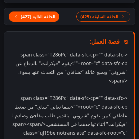
الحلقة السابقة (425)
الحلقة التالية (427)
قصة العمل:
<span class="T286Pc" data-sfc-cp="" data-sfc-
root="c" data-sfc-cb="">يقوم "فيكرانت" بالدفاع عن
"شروتي" ويمنع عائلة "تشافان" من التحدث عنها بسوء.
</span>
<span class="T286Pc" data-sfc-cp="" data-sfc-
root="c" data-sfc-cb="">بينما تعاني "ساي" من ضغط
عاطفي كبير، تقوم "شروتي" بتقديم طلب مفاجئ وصادم لـ
"فيكرانت" أثناء تواجدهما في المستشفى.</span><span
class="uJ19be notranslate" data-sfc-root="c"