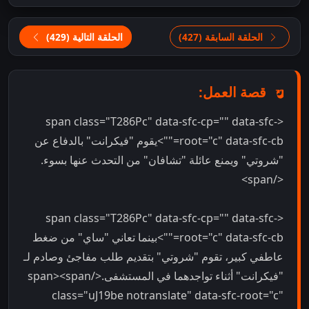
الحلقة السابقة (427)
الحلقة التالية (429)
قصة العمل:
<span class="T286Pc" data-sfc-cp="" data-sfc-
root="c" data-sfc-cb="">يقوم "فيكرانت" بالدفاع عن
"شروتي" ويمنع عائلة "تشافان" من التحدث عنها بسوء.
</span>
<span class="T286Pc" data-sfc-cp="" data-sfc-
root="c" data-sfc-cb="">بينما تعاني "ساي" من ضغط
عاطفي كبير، تقوم "شروتي" بتقديم طلب مفاجئ وصادم لـ
"فيكرانت" أثناء تواجدهما في المستشفى.</span><span
class="uJ19be notranslate" data-sfc-root="c"