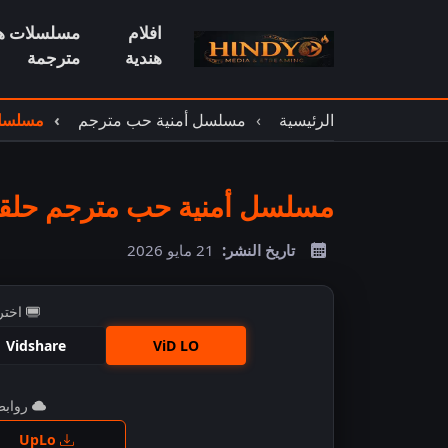
افلام
مسلسلات هن
هندية
مترجمة
الرئيسية
مسلسل أمنية حب مترجم
مسلسل أ
مسلسل أمنية حب مترجم حلقة 31
تاريخ النشر:
21 مايو 2026
اختر
Vidshare
ViD LO
روابط 
اضغ
UpLo