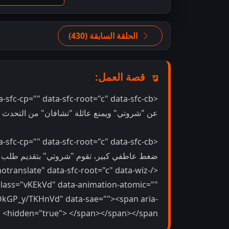
الحلقة السابقة (430)
قصة العمل:
عن "شروتي" ويمنع عائلة "تشافان" من التحدث عنها 
ضغط عاطفي كبير، تقوم "شروتي" بتقديم طلب مف
notranslate" data-sfc-root="c" data-wiz-
lass="vKEkVd" data-animation-atomic=""
fOkGP_y/TKHnVd" data-sae=""><span aria-
hidden="true"> </span></span></span>