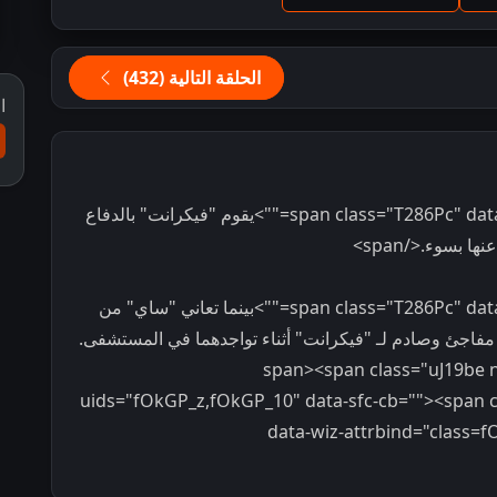
الحلقة التالية (432)
ا
<span class="T286Pc" data-sfc-cp="" data-sfc-root="c" data-sfc-cb="">يقوم "فيكرانت" بالدفاع
بسوء.</span>
<span class="T286Pc" data-sfc-cp="" data-sfc-root="c" data-sfc-cb="">بينما تعاني "ساي" من
اجئ وصادم لـ "فيكرانت" أثناء تواجدهما في المستشفى.
</span><span class="uJ19be 
uids="fOkGP_z,fOkGP_10" data-sfc-cb=""><span c
data-wiz-attrbind="class=