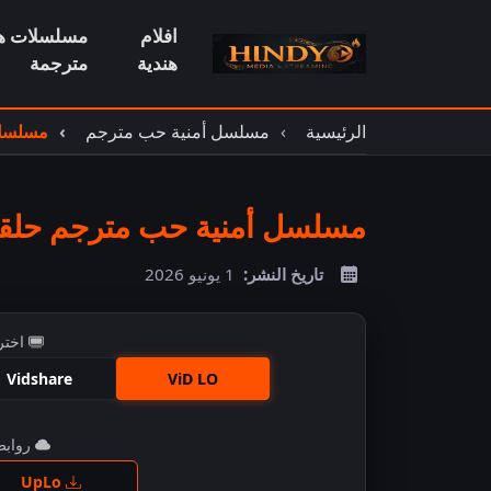
افلام
مسلسلات هن
هندية
مترجمة
الرئيسية
مسلسل أمنية حب مترجم
مسلسل أ
مسلسل أمنية حب مترجم حلقة 39
تاريخ النشر:
1 يونيو 2026
اختر
Vidshare
ViD LO
روابط 
اضغ
UpLo