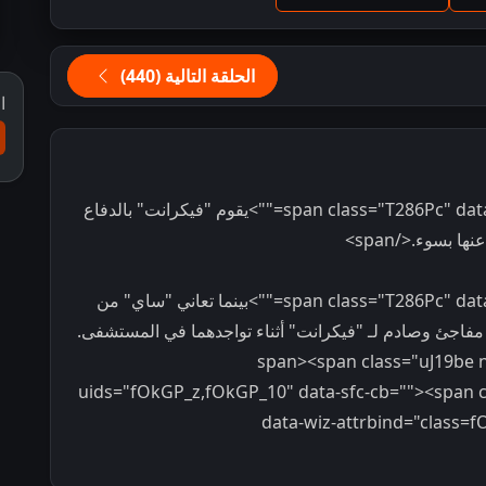
الحلقة التالية (440)
ا
<span class="T286Pc" data-sfc-cp="" data-sfc-root="c" data-sfc-cb="">يقوم "فيكرانت" بالدفاع
بسوء.</span>
<span class="T286Pc" data-sfc-cp="" data-sfc-root="c" data-sfc-cb="">بينما تعاني "ساي" من
اجئ وصادم لـ "فيكرانت" أثناء تواجدهما في المستشفى.
</span><span class="uJ19be 
uids="fOkGP_z,fOkGP_10" data-sfc-cb=""><span c
data-wiz-attrbind="class=