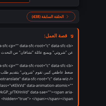
الحلقة السابقة (438)
قصة العمل:
عن "شروتي" ويمنع عائلة "تشافان" من التحدث عنها 
ضغط عاطفي كبير، تقوم "شروتي" بتقديم طلب مف
notranslate" data-sfc-root="c" data-wiz-
lass="vKEkVd" data-animation-atomic=""
fOkGP_y/TKHnVd" data-sae=""><span aria-
hidden="true"> </span></span></span>