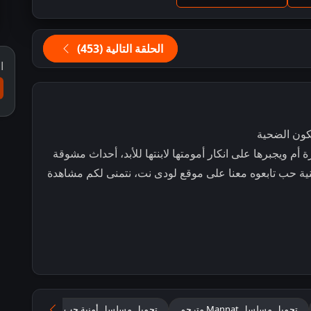
الحلقة التالية (453)
ا
ون الضحية
ويجبرها على انكار أمومتها لابنتها للأبد، أحداث مشوقة
ة حب تابعوه معنا على موقع لودى نت، نتمنى لكم مشاهدة
تحميل مسلسل Mannat مترجم
تحميل مسلسل أمنية حب مترجم
مسلس