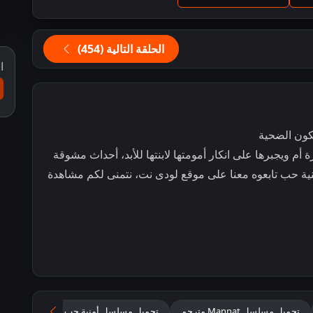
الحلقة التالية (454)
ا
ون الضحية
ويجبرها على انكار أمومتها لابنتها للأبد، أحداث مشوقة
ة حب تابعوه معنا على موقع لودى نت، نتمنى لكم مشاهدة
تحميل مسلسل Mannat مترجم
تحميل مسلسل أمنية حب مترجم
مسلس