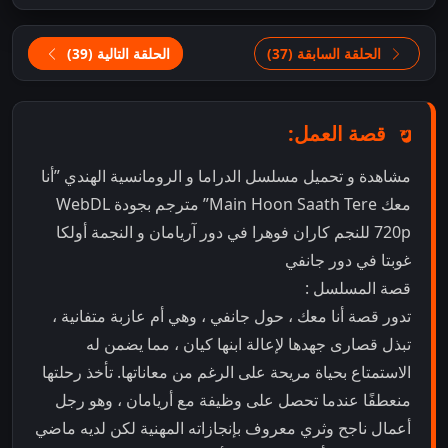
الحلقة السابقة (37)
الحلقة التالية (39)
قصة العمل:
مشاهدة و تحميل مسلسل الدراما و الرومانسية الهندي ”أنا
معك Main Hoon Saath Tere” مترجم بجودة WebDL
720p للنجم كاران فوهرا في دور آريامان و النجمة أولكا
غوبتا في دور جانفي
قصة المسلسل :
تدور قصة أنا معك ، حول جانفي ، وهي أم عازبة متفانية ،
تبذل قصارى جهدها لإعالة ابنها كيان ، مما يضمن له
الاستمتاع بحياة مريحة على الرغم من معاناتها. تأخذ رحلتها
منعطفًا عندما تحصل على وظيفة مع أريامان ، وهو رجل
أعمال ناجح وثري معروف بإنجازاته المهنية لكن لديه ماضي