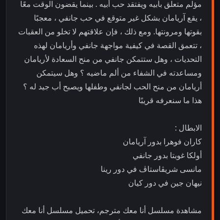
مؤلم متعلق بأبيه ويفتقد حب أبيه . بينما يقضون الوقت معًا
، يقع آريامان بشكل غير متوقع في حب جانفي ، معجبًا
بقوتها ومرونتها. ومع ذلك ، فإن علاقتهم لا تخلو من العقبات
، تتعمق القصة في كيفية مواجهة جانفي وأريامان لهذه
التحديات ، وهل ستتمكن جانفي من منح السعادة لأريامان
ومساعدته في الشفاء من ألم ماضيه ؟ وهل سيتمكن
أريامان من منح الحب لجانفي وطفلها ويصبح أب جيد له ؟
هذا ما سنعرفه قريبًا
الابطال :
كاران فوهرا بدور آريامان
أولكا غوبتا بدور جانفي
مانسى شريڤاستاڤ في دور رينا
نيهان جين في دور كيان
مشاهدة مسلسل أنا معك مترجم، تحميل مسلسل أنا معك