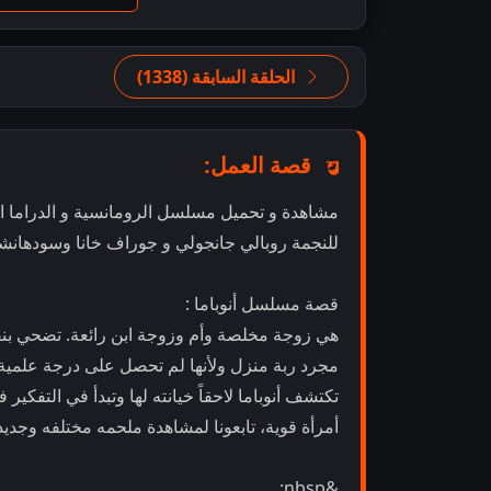
الحلقة السابقة (1338)
قصة العمل:
مشاهدة و تحميل مسلسل الرومانسية و الدراما الهندي أنوباما " Anupamaa 
للنجمة روبالي جانجولي و جوراف خانا وسودهانشو
قصة مسلسل أنوباما :
هي زوجة مخلصة وأم وزوجة ابن رائعة. تضحي بنفسها
مجرد ربة منزل ولأنها لم تحصل على درجة علمية عا
تكتشف أنوباما لاحقاً خيانته لها وتبدأ في التفك
أمرأة قوية، تابعونا لمشاهدة ملحمه مختلفه وجدي
&nbsp;