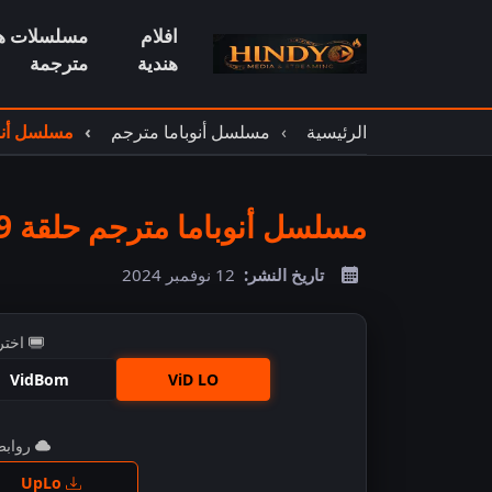
افلام
مسلسلات هن
هندية
مترجمة
الرئيسية
مسلسل أنوباما مترجم
مسلسل أنوبا
مسلسل أنوباما مترجم حلقة 1339
تاريخ النشر:
12 نوفمبر 2024
اختر
VidBom
ViD LO
روابط 
اضغ
UpLo