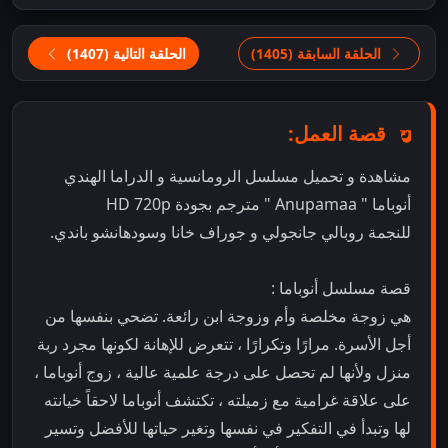
الحلقة السابقة (1405)
الحلقة التالية (1407)
قصة العمل:
مشاهدة و تحميل مسلسل الرومانسية و الدراما الهندي
أنوباما " Anupamaa " مترجم بجودة HD 720p
للنجمة روبالي جانجولي و جوراف خانا وسودهانشو باندي.
قصة مسلسل أنوباما :
هي زوجة مخلصة وأم وزوجة ابن رائعة. تضحي بنفسها من
أجل الأسرة. مرارًا وتكرارًا ، تتعرض للإهانة لكونها مجرد ربة
منزل ولأنها لم تحصل على درجة علمية عالية ، زوج أنوباما ،
على علاقة غرامية مع زميلته ، تكتشف أنوباما لاحقاً خيانته
لها وتبدأ في التفكير في نفسها وتغير حياتها للأفضل وتسير