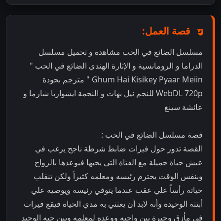
قصة العمل:
مسلسل الضائع في الحب مشاهدة و تحميل مسلسل
الدراما و الرومانسية و الإثارة الهندي الضائع في الحب "
Ghum Hai Kisikey Pyaar Meiin " مترجم بجودة
WebDL 720p للنجم نيل بهات و النجمة ايشواريا شارما و
عائشة سينغ
قصة مسلسل الضائع في الحب :
القصة تدور حول فيرات ضابط شرطة ناجح يرغب في
عيش حياة جميلة مع الفتاة التي يحبها فيوعدها بالزواج
وبنفس الوقت يحترم رئيسه ومعلمه كثيراً ولكن تنقلب
حياته رأساً علي عقب عندما يتوفي رئيسه ويوصيه علي
أبنته الوحيدة وأنه لابد أن يعتني به مدي الحياة فيقع فيرات
في مأزق وحيرة بين واجبه ووعده لمعلمه وبين حبه الوحيد