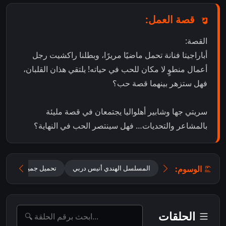
قصة العمل:
القصة:
أباراجيتا فنانة تحمل ماضيًا مريرًا، وبطلنا راكشيت رجل
أعمال منطوٍ لا مكان للحب في حياته! يلتقي هذان القلبان،
فهل ستزهر بينهما قصة حب؟
سريتي جها وشابير أهلواليا يجتمعان في قصة مليئة
بالمشاعر والتحديات… فهل سينتصر الحب في النهاية؟
الوسوم:
المسلسل الهندي أنيس دربي
تحميل جميع حلقات Oh Humnava – Tum Dena Saath Mera مترجمة
الحلقات