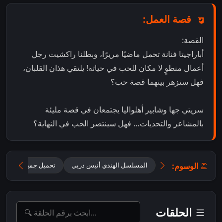
قصة العمل:
القصة:
أباراجيتا فنانة تحمل ماضيًا مريرًا، وبطلنا راكشيت رجل
أعمال منطوٍ لا مكان للحب في حياته! يلتقي هذان القلبان،
فهل ستزهر بينهما قصة حب؟
سريتي جها وشابير أهلواليا يجتمعان في قصة مليئة
بالمشاعر والتحديات… فهل سينتصر الحب في النهاية؟
الوسوم:
المسلسل الهندي أنيس دربي
تحميل جميع حلقات Oh Humnava – Tum Dena Saath Mera مترجمة
الحلقات