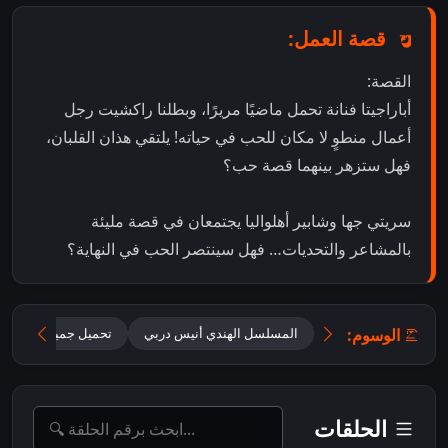
قصة العمل:
القصة:
أباراجيتا فنانة تحمل ماضيًا مريرًا، وبطلنا راكشيت رجل
أعمال منطوٍ لا مكان للحب في حياته! يلتقي هذان القلبان،
فهل ستزهر بينهما قصة حب؟
سريتي جها وشابير أهلواليا يجتمعان في قصة مليئة
بالمشاعر والتحديات… فهل سينتصر الحب في النهاية؟
الوسوم:
المسلسل الهندي أنيس دربي
تحميل جميع حلقات Oh Humnava – Tum Dena Saath Mera مترجمة
الحلقات