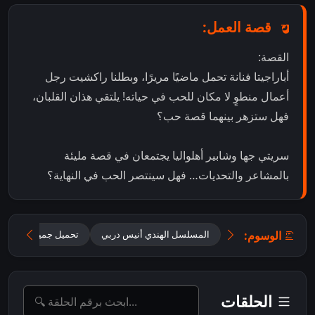
قصة العمل:
القصة:
أباراجيتا فنانة تحمل ماضيًا مريرًا، وبطلنا راكشيت رجل
أعمال منطوٍ لا مكان للحب في حياته! يلتقي هذان القلبان،
فهل ستزهر بينهما قصة حب؟
سريتي جها وشابير أهلواليا يجتمعان في قصة مليئة
بالمشاعر والتحديات… فهل سينتصر الحب في النهاية؟
الوسوم:
المسلسل الهندي أنيس دربي
تحميل جميع حلقات Oh Humnava – Tum Dena Saath Mera مترجمة
الحلقات