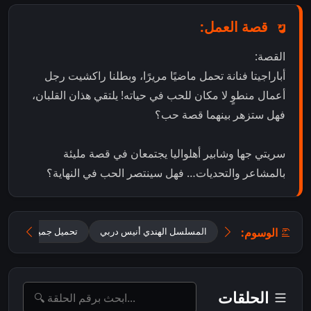
قصة العمل:
القصة:
أباراجيتا فنانة تحمل ماضيًا مريرًا، وبطلنا راكشيت رجل
أعمال منطوٍ لا مكان للحب في حياته! يلتقي هذان القلبان،
فهل ستزهر بينهما قصة حب؟
سريتي جها وشابير أهلواليا يجتمعان في قصة مليئة
بالمشاعر والتحديات… فهل سينتصر الحب في النهاية؟
الوسوم:
المسلسل الهندي أنيس دربي
تحميل جميع حلقات Oh Humnava – Tum Dena Saath Mera مترجمة
الحلقات