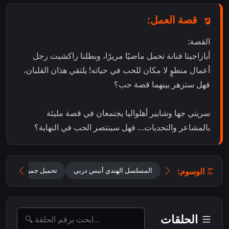
قصة العمل:
القصة:
أباراجيتا فنانة تحمل ماضيًا مريرًا، وبطلنا راكشيت رجل
أعمال منطوٍ لا مكان للحب في حياته! يلتقي هذان القلبان،
فهل ستزهر بينهما قصة حب؟
سريتي جها وشابير أهلواليا يجتمعان في قصة مليئة
بالمشاعر والتحديات… فهل سينتصر الحب في النهاية؟
الوسوم:
المسلسل الهندي أنيس دربي
تحميل جميع حلقات Oh Humnava – Tum Dena Saath Mera مترجمة
الحلقات