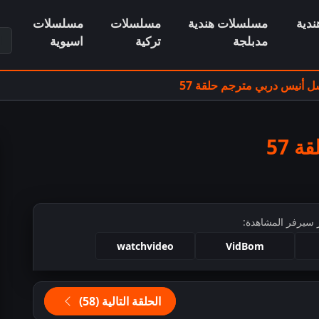
دية
مسلسلات هندية
مسلسلات
مسلسلات
ابح
مدبلجة
تركية
اسيوية
 أنيس دربي مترجم حلقة 57
 57
 سيرفر المشاهدة:
watchvideo
VidBom
ط للمشاهدة
الحلقة التالية (58)