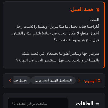
قصة العمل:
القصة:
أباراجيتا فنانة تحمل ماضيًا مريرًا، وبطلنا راكشيت رجل
أعمال منطوٍ لا مكان للحب في حياته! يلتقي هذان القلبان،
فهل ستزهر بينهما قصة حب؟
سريتي جها وشابير أهلواليا يجتمعان في قصة مليئة
بالمشاعر والتحديات… فهل سينتصر الحب في النهاية؟
الوسوم:
المسلسل الهندي أنيس دربي
تحميل جميع حلقات Oh Humnava – Tum Dena Saath Mera مترجمة
الحلقات