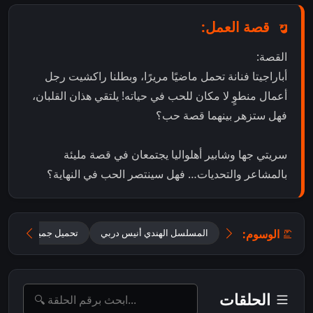
قصة العمل:
القصة:
أباراجيتا فنانة تحمل ماضيًا مريرًا، وبطلنا راكشيت رجل
أعمال منطوٍ لا مكان للحب في حياته! يلتقي هذان القلبان،
فهل ستزهر بينهما قصة حب؟
سريتي جها وشابير أهلواليا يجتمعان في قصة مليئة
بالمشاعر والتحديات… فهل سينتصر الحب في النهاية؟
الوسوم:
المسلسل الهندي أنيس دربي
تحميل جميع حلقات Oh Humnava – Tum Dena Saath Mera مترجمة
الحلقات