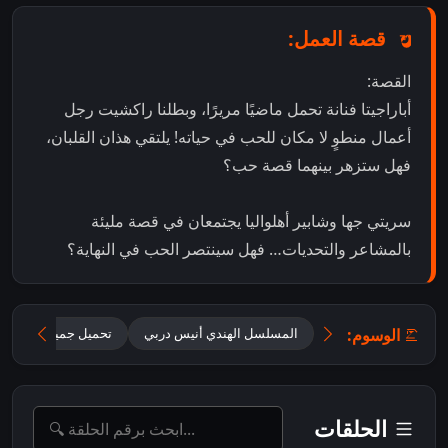
قصة العمل:
القصة:
أباراجيتا فنانة تحمل ماضيًا مريرًا، وبطلنا راكشيت رجل
أعمال منطوٍ لا مكان للحب في حياته! يلتقي هذان القلبان،
فهل ستزهر بينهما قصة حب؟
سريتي جها وشابير أهلواليا يجتمعان في قصة مليئة
بالمشاعر والتحديات… فهل سينتصر الحب في النهاية؟
الوسوم:
المسلسل الهندي أنيس دربي
تحميل جميع حلقات Oh Humnava – Tum Dena Saath Mera مترجمة
الحلقات