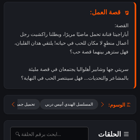
قصة العمل:
القصة:
أباراجيتا فنانة تحمل ماضيًا مريرًا، وبطلنا راكشيت رجل
أعمال منطوٍ لا مكان للحب في حياته! يلتقي هذان القلبان،
فهل ستزهر بينهما قصة حب؟
سريتي جها وشابير أهلواليا يجتمعان في قصة مليئة
بالمشاعر والتحديات… فهل سينتصر الحب في النهاية؟
الوسوم:
المسلسل الهندي أنيس دربي
تحميل جميع حلقات Oh Humnava – Tum Dena Saath Mera مترجمة
الحلقات