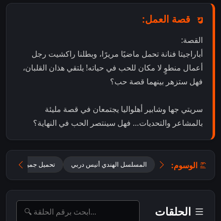
قصة العمل:
القصة:
أباراجيتا فنانة تحمل ماضيًا مريرًا، وبطلنا راكشيت رجل
أعمال منطوٍ لا مكان للحب في حياته! يلتقي هذان القلبان،
فهل ستزهر بينهما قصة حب؟
سريتي جها وشابير أهلواليا يجتمعان في قصة مليئة
بالمشاعر والتحديات… فهل سينتصر الحب في النهاية؟
الوسوم:
المسلسل الهندي أنيس دربي
تحميل جميع حلقات Oh Humnava – Tum Dena Saath Mera مترجمة
الحلقات