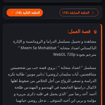
الحلقة السابقة (15)
الحلقة التالية (18)
قصة العمل:
مشاهدة و تحميل مسلسل الدراما و الرومانسية و الإثارة
الباكستاني اضداد متحابة " Meem Se Mohabbat "
مترجم بجودة WebDL 720p
مسلسل " اضداد متحابة " : يروي قصة حب بين شخصيتين
متناقضتين، آيات سليمان (روشي) 'دنانير موبين' طالبة تكره
الدراسة و تسعى للزواج من أجل الخلاص من ضغوط اهلها
لاكمال دراستها الجامعية في الهندسو و المهندس طلحة
أحمد 'أحد رضا مير ' الذي يحمل في قلبه ذكرى مريرة و
مؤلمة و يربي ابن أخيه المتوفى .. تدخل روشي حياتهما