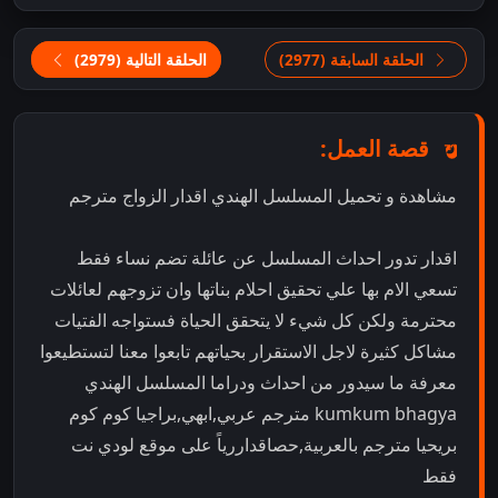
الحلقة السابقة (2977)
الحلقة التالية (2979)
قصة العمل:
مشاهدة و تحميل المسلسل الهندي اقدار الزواج مترجم
اقدار تدور احداث المسلسل عن عائلة تضم نساء فقط
تسعي الام بها علي تحقيق احلام بناتها وان تزوجهم لعائلات
محترمة ولكن كل شيء لا يتحقق الحياة فستواجه الفتيات
مشاكل كثيرة لاجل الاستقرار بحياتهم تابعوا معنا لتستطيعوا
معرفة ما سيدور من احداث ودراما المسلسل الهندي
kumkum bhagya مترجم عربي,ابهي,براجيا كوم كوم
بريحيا مترجم بالعربية,حصاقداررياً على موقع لودي نت
فقط