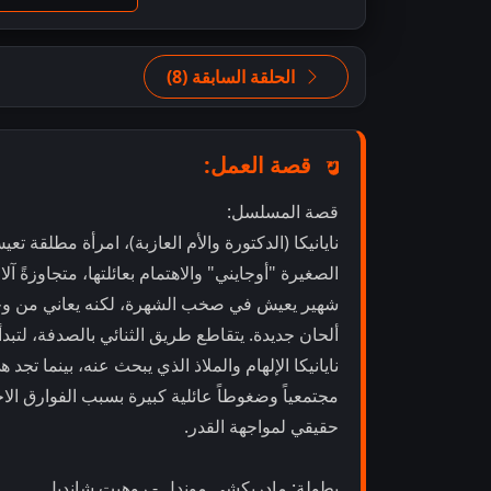
الحلقة السابقة (8)
قصة العمل:
قصة المسلسل:
نايانيكا (الدكتورة والأم العازبة)، امرأة مطلقة ت
الصغيرة "أوجايني" والاهتمام بعائلتها، متجاوزة
شهير يعيش في صخب الشهرة، لكنه يعاني من وحد
ألحان جديدة. يتقاطع طريق الثنائي بالصدفة، لتبد
نايانيكا الإلهام والملاذ الذي يبحث عنه، بينما تجد
مجتمعياً وضغوطاً عائلية كبيرة بسبب الفوارق الا
حقيقي لمواجهة القدر.
بطولة: مادريكشي موندل - روهيت شانديل