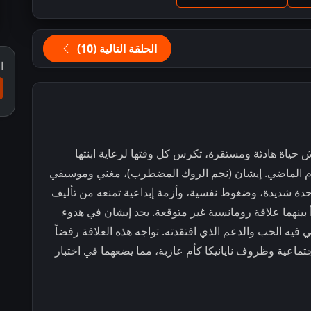
الحلقة التالية (10)
ا
عيش حياة هادئة ومستقرة، تكرس كل وقتها لرعاية ابنتها
ً آلام الماضي. إيشان (نجم الروك المضطرب)، مغني وموسيقي
ة شديدة، وضغوط نفسية، وأزمة إبداعية تمنعه من تأليف
أ بينهما علاقة رومانسية غير متوقعة. يجد إيشان في هدوء
 هي فيه الحب والدعم الذي افتقدته. تواجه هذه العلاقة رفضاً
جتماعية وظروف نايانيكا كأم عازبة، مما يضعهما في اختبار