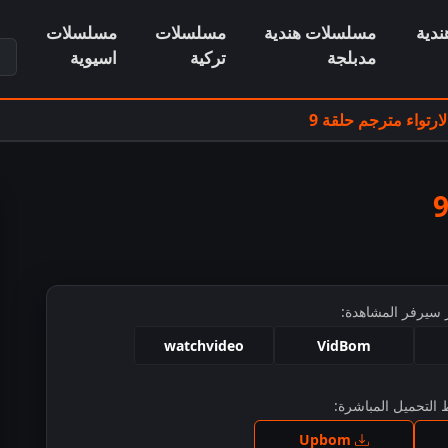
دية
مسلسلات هندية
مسلسلات
مسلسلات
ابح
مدبلجة
تركية
اسيوية
رتواء مترجم حلقة 9
 سيرفر المشاهدة:
watchvideo
VidBom
التحميل المباشرة:
ط للمشاهدة
Upbom