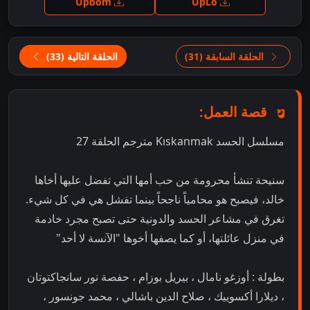
Upbom
UpLo
الحلقة السابقة (31)
الحلقة التالية (33)
قصة العمل:
مسلسل الحسد Kıskanmak‬ مترجم الحلقة 27
سنيحة تنشأ محرومة من حب أمها التي تفضل عليها أخاها
خالد، فيصبح هو محامياً ناجحاً بينما تفشل هي في كل شيء.
تغرق في مشاعر الحسد والدونية حتى تصبح مجرد خادمة
في منزل عائلتها، أو كما يصفها أخوها "الآنسة لا أحد"
بطولة : أوزغو نامال ، بيريل بوزام ، حفصة نور سانجاكتوتان
، ديلارا أكسوييك ، صلاح الدين باشالي ، محمد جونسور ،