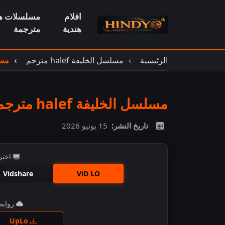
افلام
مسلسلات هن
هندية
مترجمة
الرئيسية
مسلسل الخليفة halef مترجم
مسلسل ال
مسلسل الخليفة halef مترجم الحلقة 35 نهاية الموسم
تاريخ النشر:
15 يونيو 2026
اختر
Vidshare
ViD LO
روابط 
اضغ
UpLo