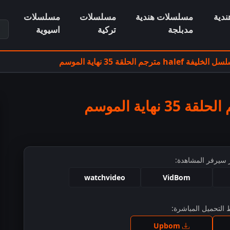
دية
مسلسلات هندية
مسلسلات
مسلسلات
ابح
مدبلجة
تركية
اسيوية
خليفة halef مترجم الحلقة 35 نهاية الموسم
 سيرفر المشاهدة:
watchvideo
VidBom
التحميل المباشرة:
ط للمشاهدة
Upbom