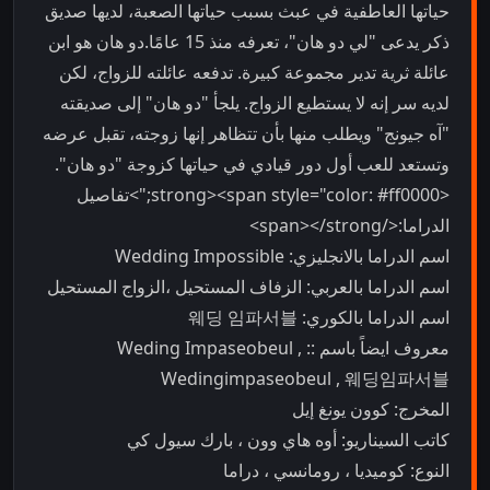
حياتها العاطفية في عبث بسبب حياتها الصعبة، لديها صديق
ذكر يدعى "لي دو هان"، تعرفه منذ 15 عامًا.دو هان هو ابن
عائلة ثرية تدير مجموعة كبيرة. تدفعه عائلته للزواج، لكن
لديه سر إنه لا يستطيع الزواج. يلجأ "دو هان" إلى صديقته
"آه جيونج" ويطلب منها بأن تتظاهر إنها زوجته، تقبل عرضه
وتستعد للعب أول دور قيادي في حياتها كزوجة "دو هان".
<strong><span style="color: #ff0000;">تفاصيل
الدراما:</span></strong>
اسم الدراما بالانجليزي: Wedding Impossible
اسم الدراما بالعربي: الزفاف المستحيل ،الزواج المستحيل
اسم الدراما بالكوري: 웨딩 임파서블
معروف ايضاً باسم :: Weding Impaseobeul ,
Wedingimpaseobeul , 웨딩임파서블
المخرج: كوون يونغ إيل
كاتب السيناريو: أوه هاي وون ، بارك سيول كي
النوع: كوميديا ، رومانسي ، دراما