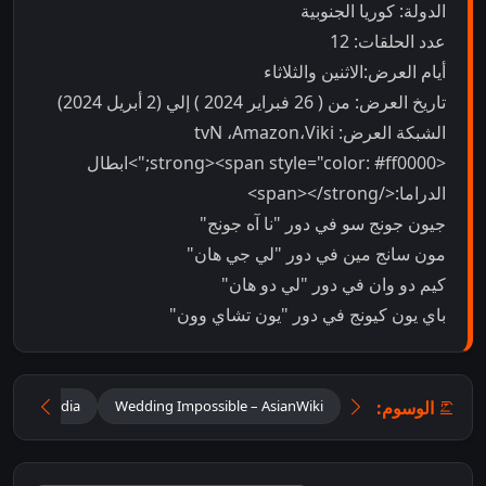
الدولة: كوريا الجنوبية
عدد الحلقات: 12
أيام العرض:الاثنين والثلاثاء
تاريخ العرض: من ( 26 فبراير 2024 ) إلي (2 أبريل 2024)
الشبكة العرض: tvN ،Amazon،Viki
<strong><span style="color: #ff0000;">ابطال
الدراما:</span></strong>
جيون جونج سو في دور "نا آه جونج"
مون سانج مين في دور "لي جي هان"
كيم دو وان في دور "لي دو هان"
باي يون كيونج في دور "يون تشاي وون"
الوسوم:
 – Wikipedia
Wedding Impossible – AsianWiki