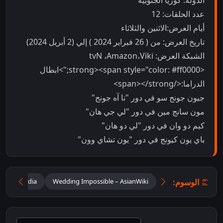
الدولة: كوريا الجنوبية
عدد الحلقات: 12
أيام العرض:الاثنين والثلاثاء
تاريخ العرض: من ( 26 فبراير 2024 ) إلي (2 أبريل 2024)
الشبكة العرض: tvN ،Amazon،Viki
<strong><span style="color: #ff0000;">ابطال
الدراما:</span></strong>
جيون جونج سو في دور "نا آه جونج"
مون سانج مين في دور "لي جي هان"
كيم دو وان في دور "لي دو هان"
باي يون كيونج في دور "يون تشاي وون"
الوسوم:
 – Wikipedia
Wedding Impossible – AsianWiki