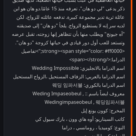
حياتها العاطفية في عبث بسبب حياتها الصعبة، لديها صديق
ذكر يدعى "لي دو هان"، تعرفه منذ 15 عامًا.دو هان هو ابن
عائلة ثرية تدير مجموعة كبيرة. تدفعه عائلته للزواج، لكن
لديه سر إنه لا يستطيع الزواج. يلجأ "دو هان" إلى صديقته
"آه جيونج" ويطلب منها بأن تتظاهر إنها زوجته، تقبل عرضه
وتستعد للعب أول دور قيادي في حياتها كزوجة "دو هان".
<strong><span style="color: #ff0000;">تفاصيل
الدراما:</span></strong>
اسم الدراما بالانجليزي: Wedding Impossible
اسم الدراما بالعربي: الزفاف المستحيل ،الزواج المستحيل
اسم الدراما بالكوري: 웨딩 임파서블
معروف ايضاً باسم :: Weding Impaseobeul ,
Wedingimpaseobeul , 웨딩임파서블
المخرج: كوون يونغ إيل
كاتب السيناريو: أوه هاي وون ، بارك سيول كي
النوع: كوميديا ، رومانسي ، دراما