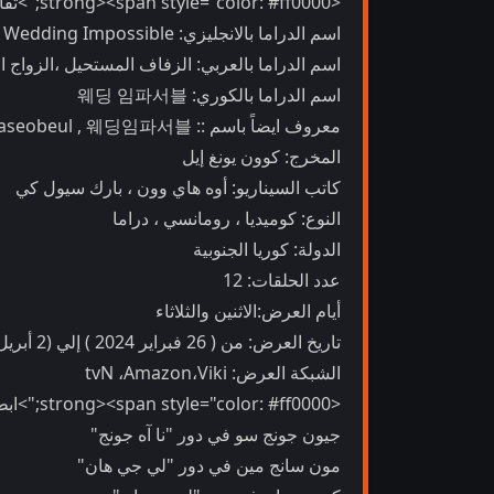
<strong><span style="color: #ff0000;">تفاصيل الدراما:</span></strong>
اسم الدراما بالانجليزي: Wedding Impossible
اسم الدراما بالعربي: الزفاف المستحيل ،الزواج 
اسم الدراما بالكوري: 웨딩 임파서블
معروف ايضاً باسم :: Weding Impaseobeul , Wedingimpaseobeul , 웨딩임파서블
المخرج: كوون يونغ إيل
كاتب السيناريو: أوه هاي وون ، بارك سيول كي
النوع: كوميديا ، رومانسي ، دراما
الدولة: كوريا الجنوبية
عدد الحلقات: 12
أيام العرض:الاثنين والثلاثاء
تاريخ العرض: من ( 26 فبراير 2024 ) إلي (2 أبريل 2024)
الشبكة العرض: tvN ،Amazon،Viki
<strong><span style="color: #ff0000;">ابطال الدراما:</span></strong>
جيون جونج سو في دور "نا آه جونج"
مون سانج مين في دور "لي جي هان"