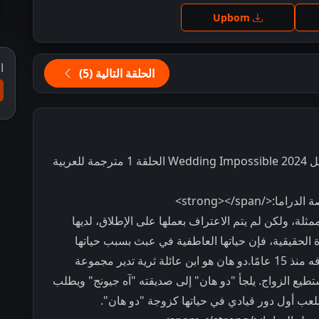
ط للمشاهدة
Upbom
ا
الحلقة التالية (5)
مشاهدة وتحميل الدراما الكورية الزفاف المستحيل Wedding Impossible 2024 الحلقة 1 مترجمة للعربية
مثلة، ولكن لم يتم الاعتراف بعملها على الإطلاق، لديها
 الحقيقية، فإن حياتها العاطفية في عبث بسبب حياتها
الصعبة، لديها صديق ذكر يدعى "لي دو هان"، تعرفه منذ 15 عامًا.دو هان هو ابن عائلة ثرية تدير مجموعة
يستطيع الزواج. يلجأ "دو هان" إلى صديقته "آه جيونج" ويطلب
للعب أول دور قيادي في حياتها كزوجة "دو هان".