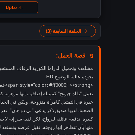
اضغ
UpLo
الحلقة السابقة (3)
قصة العمل:
بجودة عالية الوضوح HD
<span style="color: #ff0000;"><strong>قصة الدراما:</strong></span>
تعمل "نا آه جيونج" كممثلة إضافية، إنها موهوبة كم
خبرة في التمثيل كامرأة متزوجة، ولكن في الحياة
كبيرة. تدفعه عائلته للزواج، لكن لديه سر إنه لا 
منها بأن تتظاهر إنها زوجته، تقبل عرضه وتستعد 