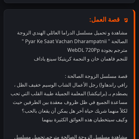
قصة العمل:
مشاهدة و تحميل مسلسل الدراما العائلي الهندي الزوجة
الصالحة " Pyar Ke Saat Vachan Dharampatnii "
مترجم بجودة WebDL 720Pp
للنجم فاهمان خان و النجمة كريتيكا سينغ ياداف
قصة مسلسل الزوجة الصالحة :
رافي راندهاوا) رجل الأعمال الشاب الوسيم خفيف الظل ،
يصطدم بـ (براتيكشا) المعلمة الجميلة طيبة القلب التي تحب
مساعدة الجميع في ظل ظروف معقدة بين الطرفين حيث
لكلاً منهما شريك حياة آخر هل يمكن أن يقعان بالحب؟
وكيف سيتخطيان هذه العوائق الكثيرة بينهما
مشاهدة مسلسل الزوجة الصالحة مترجم,تحميل مسلسل