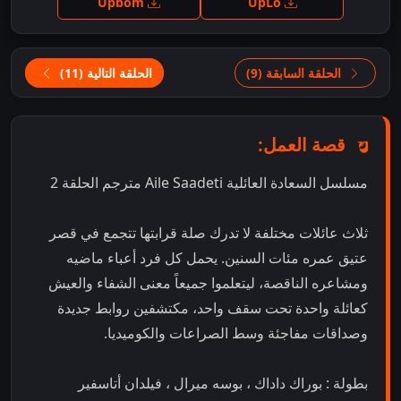
Upbom
UpLo
الحلقة السابقة (9)
الحلقة التالية (11)
قصة العمل:
مسلسل السعادة العائلية Aile Saadeti مترجم الحلقة 2
ثلاث عائلات مختلفة لا تدرك صلة قرابتها تتجمع في قصر
عتيق عمره مئات السنين. يحمل كل فرد أعباء ماضيه
ومشاعره الناقصة، ليتعلموا جميعاً معنى الشفاء والعيش
كعائلة واحدة تحت سقف واحد، مكتشفين روابط جديدة
وصداقات مفاجئة وسط الصراعات والكوميديا.
بطولة : بوراك داداك ، بوسه ميرال ، فيلدان أتاسفير