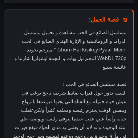
قصة العمل:
مسلسل الضائع في الحب مشاهدة و تحميل مسلسل
الدراما و الرومانسية و الإثارة الهندي الضائع في الحب "
Ghum Hai Kisikey Pyaar Meiin " مترجم بجودة
WebDL 720p للنجم نيل بهات و النجمة ايشواريا شارما و
عائشة سينغ
قصة مسلسل الضائع في الحب :
القصة تدور حول فيرات ضابط شرطة ناجح يرغب في
عيش حياة جميلة مع الفتاة التي يحبها فيوعدها بالزواج
وبنفس الوقت يحترم رئيسه ومعلمه كثيراً ولكن تنقلب
حياته رأساً علي عقب عندما يتوفي رئيسه ويوصيه علي
أبنته الوحيدة وأنه لابد أن يعتني به مدي الحياة فيقع فيرات
في مأزق وحيرة بين واجبه ووعده لمعلمه وبين حبه الوحيد