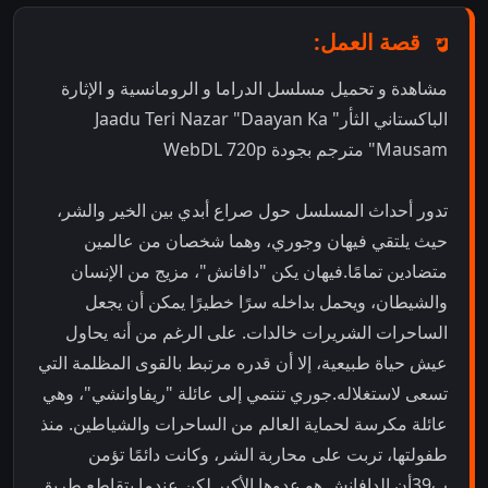
قصة العمل:
مشاهدة و تحميل مسلسل الدراما و الرومانسية و الإثارة
الباكستاني الثأر" Jaadu Teri Nazar "Daayan Ka
Mausam" مترجم بجودة WebDL 720p
تدور أحداث المسلسل حول صراع أبدي بين الخير والشر،
حيث يلتقي فيهان وجوري، وهما شخصان من عالمين
متضادين تمامًا.فيهان يكن "دافانش"، مزيج من الإنسان
والشيطان، ويحمل بداخله سرًا خطيرًا يمكن أن يجعل
الساحرات الشريرات خالدات. على الرغم من أنه يحاول
عيش حياة طبيعية، إلا أن قدره مرتبط بالقوى المظلمة التي
تسعى لاستغلاله.جوري تنتمي إلى عائلة "ريفاوانشي"، وهي
عائلة مكرسة لحماية العالم من الساحرات والشياطين. منذ
طفولتها، تربت على محاربة الشر، وكانت دائمًا تؤمن
ب39أن الدافانش هو عدوها الأكبر.لكن عندما يتقاطع طريق