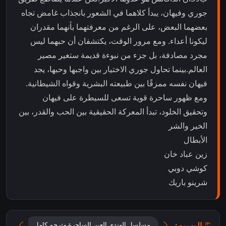
جوري وفيهان، يبدأ كلاهما في الشعور بانجذاب غامض تجاه
بعضهما البعض، على الرغم من معرفتهما بأنهما مقدران
ليكونا أعداء. ومع مرور الوقت، يكتشفان أن حبهما ليس
مجرد مصادفة، بل جزء من نبوءة قديمة ستغير مصير
العالم.بينما تحاول جوري الاختيار بين واجبها وحبها، يجد
فيهان نفسه ممزقًا بين طبيعته البشرية وقواه الشيطانية.
ومع ظهور ساحرة قوية تسعى للسيطرة على فيهان
وتحقيق الخلود، تبدأ المعركة الحقيقية بين الحب والقدر، بين
الخير والشر
الأبطال
زين عباد خان
كوشي دوبي
شرينو باريك
الوسوم:
مسلسل الهندي العين الساحرة مترجم كامل
مسلسل 