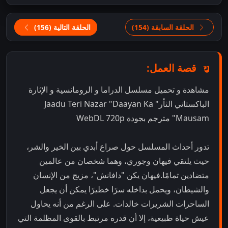
الحلقة السابقة (154)
الحلقة التالية (156)
قصة العمل:
مشاهدة و تحميل مسلسل الدراما و الرومانسية و الإثارة
الباكستاني الثأر" Jaadu Teri Nazar "Daayan Ka
Mausam" مترجم بجودة WebDL 720p
تدور أحداث المسلسل حول صراع أبدي بين الخير والشر،
حيث يلتقي فيهان وجوري، وهما شخصان من عالمين
متضادين تمامًا.فيهان يكن "دافانش"، مزيج من الإنسان
والشيطان، ويحمل بداخله سرًا خطيرًا يمكن أن يجعل
الساحرات الشريرات خالدات. على الرغم من أنه يحاول
عيش حياة طبيعية، إلا أن قدره مرتبط بالقوى المظلمة التي