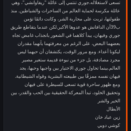
تسعى لاستغلاله.جوري تنتمي إلى عائلة "ريفاوانشي"، وهي
عائلة مكرسة لحماية العالم من الساحرات والشياطين. منذ
طفولتها، تربت على محاربة الشر، وكانت دائمًا تؤمن
ب39أن الدافانش هو عدوها الأكبر.لكن عندما يتقاطع طريق
جوري وفيهان، يبدأ كلاهما في الشعور بانجذاب غامض تجاه
بعضهما البعض، على الرغم من معرفتهما بأنهما مقدران
ليكونا أعداء. ومع مرور الوقت، يكتشفان أن حبهما ليس
مجرد مصادفة، بل جزء من نبوءة قديمة ستغير مصير
العالم.بينما تحاول جوري الاختيار بين واجبها وحبها، يجد
فيهان نفسه ممزقًا بين طبيعته البشرية وقواه الشيطانية.
ومع ظهور ساحرة قوية تسعى للسيطرة على فيهان
وتحقيق الخلود، تبدأ المعركة الحقيقية بين الحب والقدر، بين
الخير والشر
الأبطال
زين عباد خان
كوشي دوبي