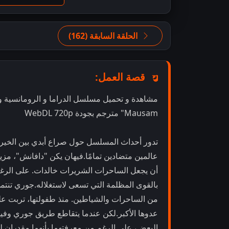
الحلقة السابقة (162)
قصة العمل:
Mausam" مترجم بجودة WebDL 720p
تدور أحداث المسلسل حول صراع أبدي بين الخير
عالمين متضادين تمامًا.فيهان يكن "دافانش"، مزي
أن يجعل الساحرات الشريرات خالدات. على الرغم 
بالقوى المظلمة التي تسعى لاستغلاله.جوري تنتمي
عدوها الأكبر.لكن عندما يتقاطع طريق جوري وفيه
البعض، على الرغم من معرفتهما بأنهما مقدران ل