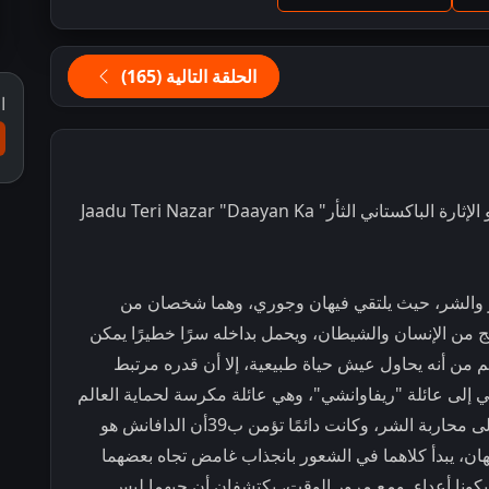
الحلقة التالية (165)
ا
مشاهدة و تحميل مسلسل الدراما و الرومانسية و الإثارة الباكستاني الثأر" Jaadu Teri Nazar "Daayan Ka
 والشر، حيث يلتقي فيهان وجوري، وهما شخصان من
ج من الإنسان والشيطان، ويحمل بداخله سرًا خطيرًا يمكن
من أنه يحاول عيش حياة طبيعية، إلا أن قدره مرتبط
 إلى عائلة "ريفاوانشي"، وهي عائلة مكرسة لحماية العالم
من الساحرات والشياطين. منذ طفولتها، تربت على محاربة الشر، وكانت دائمًا تؤمن ب39أن الدافانش هو
ان، يبدأ كلاهما في الشعور بانجذاب غامض تجاه بعضهما
يكونا أعداء. ومع مرور الوقت، يكتشفان أن حبهما ليس