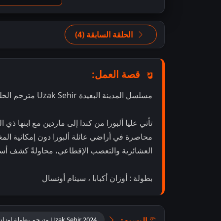
الحلقة السابقة (4)
قصة العمل:
مسلسل المدينة البعيدة Uzak Sehir مترجم الحلقة 5
تأتي عليا ألبورا من كندا إلى ماردين مع ابنها ذ
محاصرة في أراضي عائلة ألبورا دون إمكانية الم
العشائرية والتعصب الإقطاعي، محاولةً كشف أسرا
بطولة : أوزان أكبابا ، سينام أونسال
الوسوم:
Uzak Sehir 2024 مترجم بطولة اوزان أكبابا وسينام اونسال