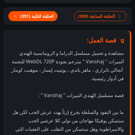
الحلقة السابقة (389)
الحلقة التالية (391)
قصة العمل:
مشاهدة و تحميل مسلسل الدراما و الرومانسية الهندي
الميراث " Vanshaj " مترجم بجودة WebDL 720P للنجمة
أنجالي تاتراري ، ماهر باندي ، بونييت إيسار ، موهيت كومار
في أدوار رئيسية.
قصة مسلسل الهندي الميراث " Vanshaj " :
ما بين النفوذ والسلطة يخرج إرثاً يهدد عرش الحب لكن هل
ستتمكن يوفيكا مهاجان من تولي كلا عرشي الحب
والامبراطوية وهل ستتمكن من التغلب على العقبات التي