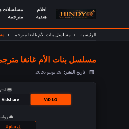
افلام
مسلسلات هن
هندية
مترجمة
الرئيسية
مسلسل بنات الأم غانغا مترجم
مسل
مسلسل بنات الأم غانغا مترجم حل
تاريخ النشر:
28 يونيو 2026
اختر
Vidshare
ViD LO
روابط 
اضغ
UpLo