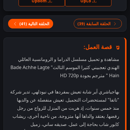
Upbom
UpLo
الحلقة السابقة (39)
الحلقة التالية (41)
قصة العمل:
مشاهدة و تحميل مسلسل الدراما و الرومانسية العائلي
الهندي تعجبيني كثيرا الموسم الثالث" Bade Achhe Lagte
Hain " مترجم بجودة HD 720p
بهاجياشري آير شابة تعيش بمفردها في نيودلهي. تدير شركة
"تاتفا" لمستحضرات التجميل. تعيش منفصلة عن والديها
منذ خمس سنوات، إذ هربت من المنزل للزواج من رجل
رفضها. يعتقد والداها أنها متزوجة. من ناحية أخرى، ريشاب
كابور شاب بحاجة إلى عمل. صديقه ساني، زميل