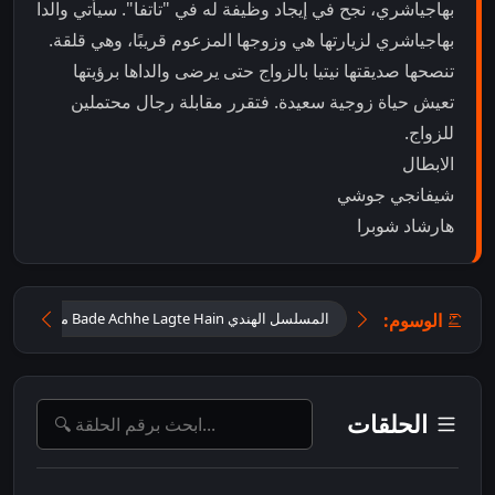
بهاجياشري، نجح في إيجاد وظيفة له في "تاتفا". سيأتي والدا
بهاجياشري لزيارتها هي وزوجها المزعوم قريبًا، وهي قلقة.
تنصحها صديقتها نيتيا بالزواج حتى يرضى والداها برؤيتها
تعيش حياة زوجية سعيدة. فتقرر مقابلة رجال محتملين
للزواج.
الابطال
شيفانجي جوشي
هارشاد شوبرا
الوسوم:
المسلسل الهندي Bade Achhe Lagte Hain مترجم الموسم االثالث
الحلقات