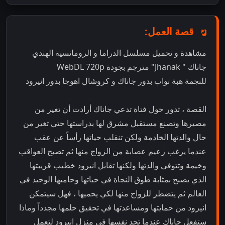
قصة العمل:
مشاهدة و تحميل مسلسل الدراما و الرومانسية الهندي
جاناك " Jhanak" مترجم بجودة WebDL 720p
للنجمة هبة نواب بدور جاناك و كروشال اهوجا بدور انيرود
القصة ، تدور حول فتاة تدعي جاناك أرادت أن تغير من
مصيرها وتصنع مستقبل مشرق لها بدراستها حتي تغير من
حال والدتها الخادمة ولكن تنقلب حياتها رأساً عن عقب
عندما يرغب زعيم عصابة من الزواج منها ثم تصبح العواقب
وخيمة وتتوفي والدتها ولكنها تقابل انيرود خطيب قريبتها
الذي يصبح بمثابة طوق النجاة في حياتها وحاميها الوحيد في
العالم ثم يتضطر للزواج منها لكي يحميها ، فهل سيتمكن
انيرود من حمايتها ومساعدتها في تحقيق حلمها مجدداً وماذا
ستفعل جاناك عندما تجد نفسها في منزل انيرود لتعمل