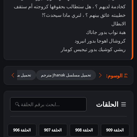
كخادمة لديهم ؟ ، هل ستطالب بحقوقها كزوجته أم ستقف
خطيبته عائق بينهم ؟ ، لنري ماذا سيحدث؟!
الابطال
هبة نواب بدور جاناك
كروشال اهوجا بدور انيرود
ريشي كوشيك بدور تيجيس كومار
الوسوم:
تحميل مسلسل Jhanak مترجم
تحميل مسلسل جانا
الحلقات
الحلقة 909
الحلقة 908
الحلقة 907
الحلقة 906