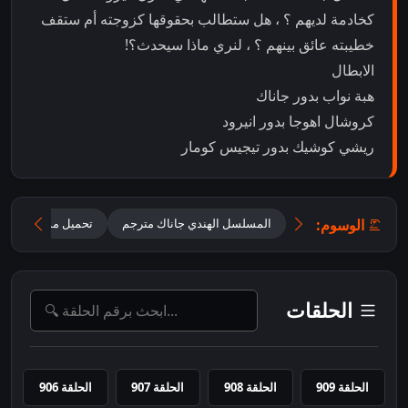
كخادمة لديهم ؟ ، هل ستطالب بحقوقها كزوجته أم ستقف
خطيبته عائق بينهم ؟ ، لنري ماذا سيحدث؟!
الابطال
هبة نواب بدور جاناك
كروشال اهوجا بدور انيرود
ريشي كوشيك بدور تيجيس كومار
الوسوم:
المسلسل الهندي جاناك مترجم
تحميل مسلسل جانا
الحلقات
الحلقة 909
الحلقة 908
الحلقة 907
الحلقة 906