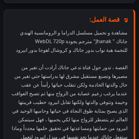
قصة العمل:
مشاهدة و تحميل مسلسل الدراما و الرومانسية الهندي
جاناك " Jhanak" مترجم بجودة WebDL 720p
للنجمة هبة نواب بدور جاناك و كروشال اهوجا بدور انيرود
القصة ، تدور حول فتاة تدعي جاناك أرادت أن تغير من
مصيرها وتصنع مستقبل مشرق لها بدراستها حتي تغير من
حال والدتها الخادمة ولكن تنقلب حياتها رأساً عن عقب
عندما يرغب زعيم عصابة من الزواج منها ثم تصبح العواقب
وخيمة وتتوفي والدتها ولكنها تقابل انيرود خطيب قريبتها
الذي يصبح بمثابة طوق النجاة في حياتها وحاميها الوحيد في
العالم ثم يتضطر للزواج منها لكي يحميها ، فهل سيتمكن
انيرود من حمايتها ومساعدتها في تحقيق حلمها مجدداً وماذا
ستفعل جاناك عندما تجد نفسها في منزل انيرود لتعمل