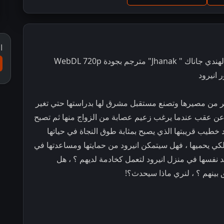
ا
مشاهدة و تحميل مسلسل الدراما و الرومانسية الهندي جاناك " Jhanak" مترجم بجودة WebDL 720p
 انيرود
ير من مصيرها وتصنع مستقبل مشرق لها بدراستها حتي تغير
اً عن عقب عندما يرغب زعيم عصابة من الزواج منها ثم تصبح
د خطيب قريبتها الذي يصبح بمثابة طوق النجاة في حياتها
 لكي يحميها ، فهل سيتمكن انيرود من حمايتها ومساعدتها في
د نفسها في منزل انيرود لتعمل كخادمة لديهم ؟ ، هل
ينهم ؟ ، لنري ماذا سيحدث؟!