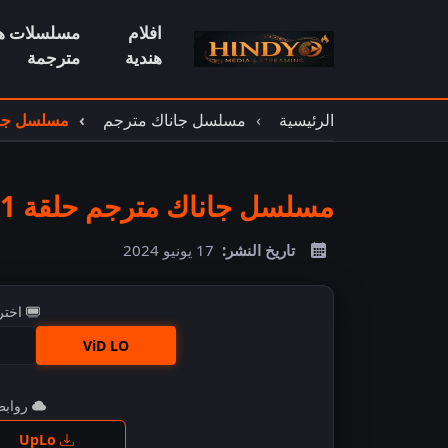
افلام
مسلسلات هن
هندية
مترجمة
الرئيسية
مسلسل جاناك مترجم
مسلسل جانا
مسلسل جاناك مترجم حلقة 81
تاريخ النشر:
17 يونيو 2024
اختر
ViD LO
روابط 
اضغ
UpLo