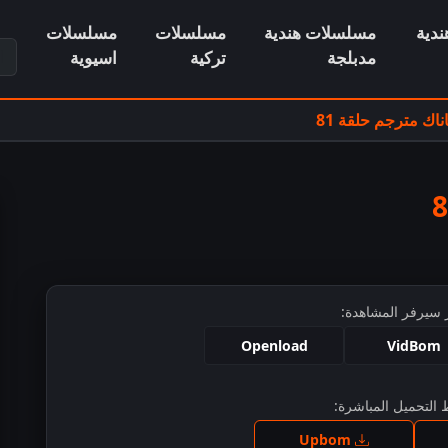
دية
مسلسلات هندية
مسلسلات
مسلسلات
ابح
مدبلجة
تركية
اسيوية
ك مترجم حلقة 81
 سيرفر المشاهدة:
Openload
VidBom
التحميل المباشرة:
ط للمشاهدة
Upbom