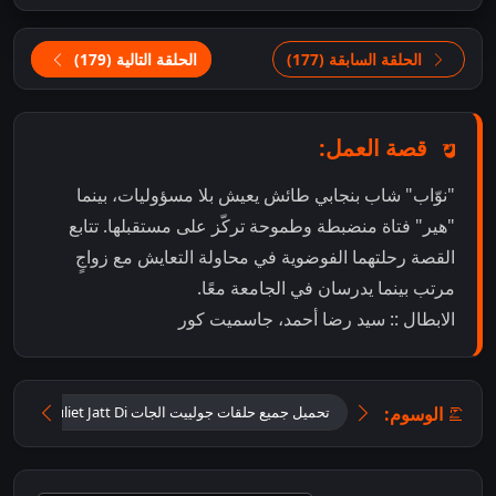
الحلقة السابقة (177)
الحلقة التالية (179)
قصة العمل:
"نوّاب" شاب بنجابي طائش يعيش بلا مسؤوليات، بينما
"هير" فتاة منضبطة وطموحة تركّز على مستقبلها. تتابع
القصة رحلتهما الفوضوية في محاولة التعايش مع زواجٍ
مرتب بينما يدرسان في الجامعة معًا.
الابطال :: سيد رضا أحمد، جاسميت كور
الوسوم:
تحميل جميع حلقات جولييت الجات Tu Juliet Jatt Di مترجمة